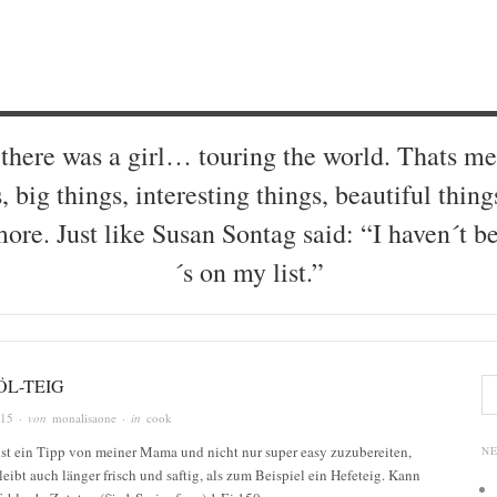
there was a girl… touring the world. Thats me
 big things, interesting things, beautiful thing
 more. Just like Susan Sontag said: “I haven´t b
´s on my list.”
ÖL-TEIG
015
· von
monalisaone
· in
cook
ist ein Tipp von meiner Mama und nicht nur super easy zuzubereiten,
N
leibt auch länger frisch und saftig, als zum Beispiel ein Hefeteig. Kann