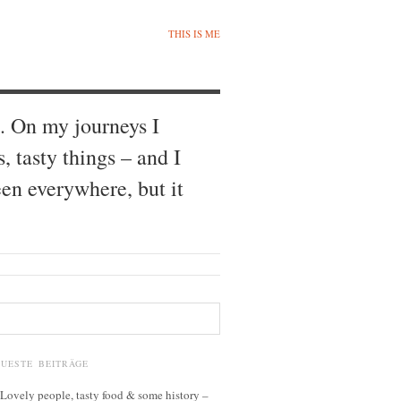
THIS IS ME
. On my journeys I
s, tasty things – and I
een everywhere, but it
EUESTE BEITRÄGE
Lovely people, tasty food & some history –