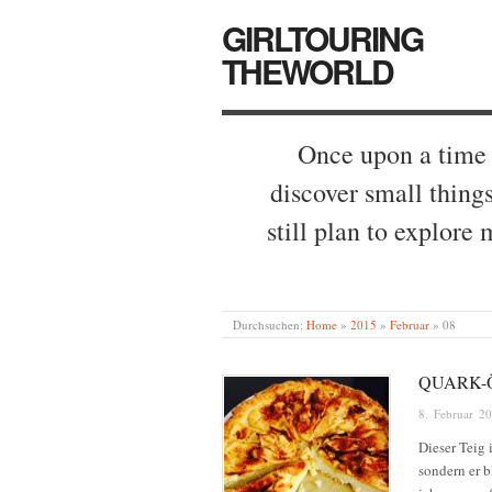
GIRLTOURING
THEWORLD
Once upon a time 
discover small things,
still plan to explore
Durchsuchen:
Home
»
2015
»
Februar
»
08
QUARK-
8. Februar 2
Dieser Teig 
sondern er b