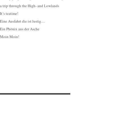
a trip through the High- and Lowlands
It´s teatime!
Eine Ausfahrt die ist lustig…
Ein Phönix aus der Asche
Moin Moin!