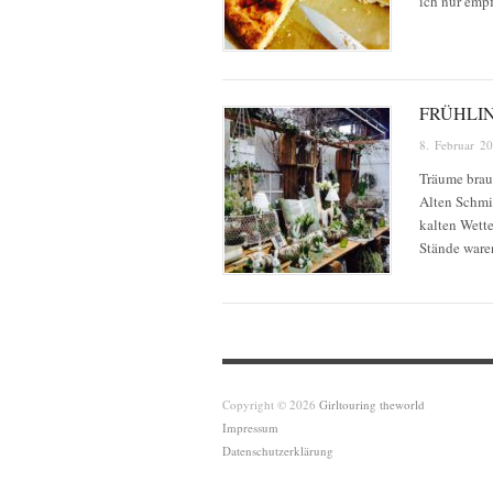
ich nur emp
FRÜHLI
8. Februar 2
Träume brau
Alten Schmi
kalten Wette
Stände ware
Copyright © 2026
Girltouring theworld
Impressum
Datenschutzerklärung