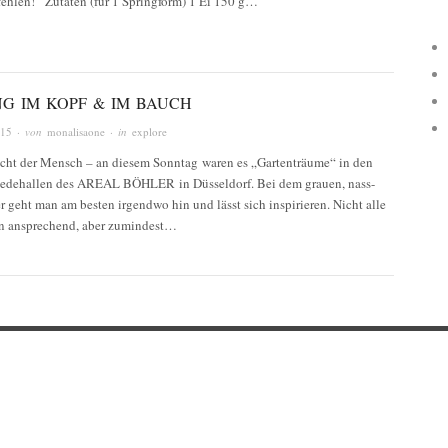
fehlen! Zutaten (für 1 Springform) 1 Ei 150 g…
NG IM KOPF & IM BAUCH
015
· von
monalisaone
· in
explore
cht der Mensch – an diesem Sonntag waren es „Gartenträume“ in den
edehallen des AREAL BÖHLER in Düsseldorf. Bei dem grauen, nass-
r geht man am besten irgendwo hin und lässt sich inspirieren. Nicht alle
n ansprechend, aber zumindest…