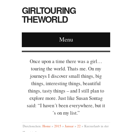
GIRLTOURING
THEWORLD
Menu
Once upon a time there was a girl…
touring the world. Thats me. On my
journeys I discover small things, big
things, interesting things, beautiful
things, tasty things – and I still plan to
explore more. Just like Susan Sontag
said: “I haven´t been everywhere, but it
´s on my list.”
Durchsuchen:
Home
»
2015
»
Januar
»
22
»
Kurzurlaub in der