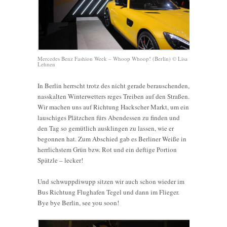
Mercedes Benz Fashion Week – Whoop Whoop! (Berlin) © Lisa
Lehnen
In Berlin herrscht trotz des nicht gerade berauschenden,
nasskalten Winterwetters reges Treiben auf den Straßen.
Wir machen uns auf Richtung Hackscher Markt, um ein
lauschiges Plätzchen fürs Abendessen zu finden und
den Tag so gemütlich ausklingen zu lassen, wie er
begonnen hat. Zum Abschied gab es Berliner Weiße in
herrlichstem Grün bzw. Rot und ein deftige Portion
Spätzle – lecker!
Und schwuppdiwupp sitzen wir auch schon wieder im
Bus Richtung Flughafen Tegel und dann im Flieger.
Bye bye Berlin, see you soon!