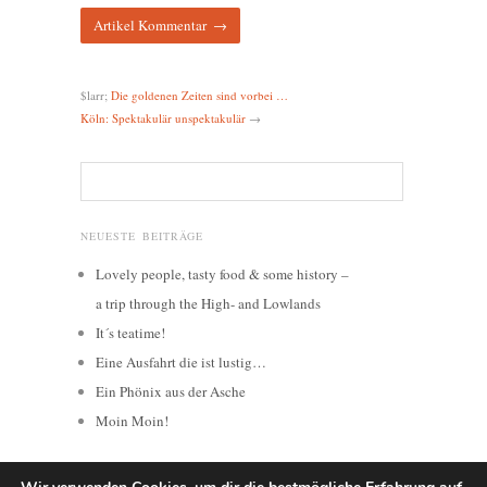
$larr;
Die goldenen Zeiten sind vorbei …
Köln: Spektakulär unspektakulär
→
NEUESTE BEITRÄGE
Lovely people, tasty food & some history –
a trip through the High- and Lowlands
It´s teatime!
Eine Ausfahrt die ist lustig…
Ein Phönix aus der Asche
Moin Moin!